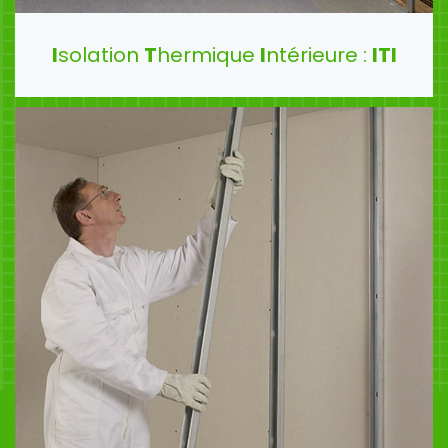
I
solation
T
hermique
I
ntérieure :
ITI